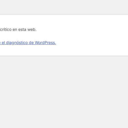
crítico en esta web.
el diagnóstico de WordPress.